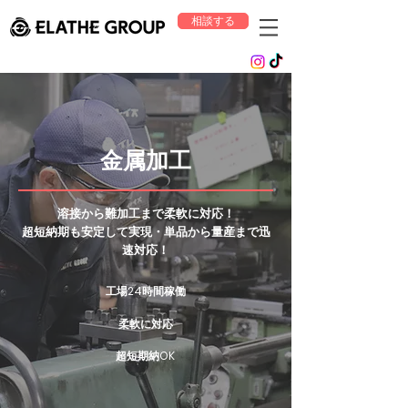
相談する
金属加工
溶接から難加工まで柔軟に対応！
超短納期も安定して実現・単品から量産まで迅
速対応！
工場24時間稼働
柔軟に対応
超短期納OK