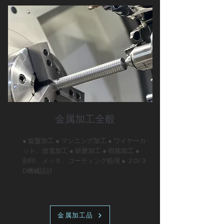
​金属加工全般
● 旋盤加工 ● マシニング加工 ● ワイヤーカ
ット、放電加工 ● 研磨加工 ● 樹脂加工 ●
刻印、メッキ、コーティング処理 ● ２D/３
D機械設計
金属加工品