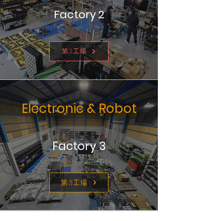
​Factory 2
第2工場
Electronic & Robot
Factory 3
第3工場