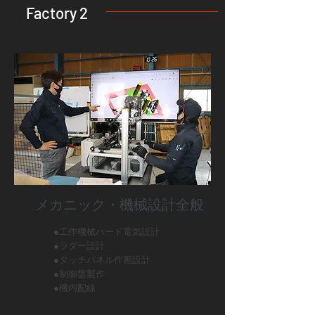
Factory 2
メカニック・機械設計全般
●工作機械ハード電気設計
●ラダー設計
●タッチパネル作画設計
●制御盤製作
●機内配線