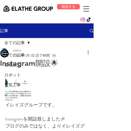
相談する
記事
全ての記事
elathe
全ての記事
2023年2月7日
読了時間: 1分
Instagram開設🌟
金属加工
ロボット
電気工事
AI
イレイズグループです。
Instagramを開設致しました🎉
ブログのみではなく、よりイレイズグ